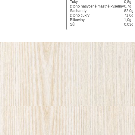
Tuky
0,8g
z toho nasycené mastné kyseliny
0,7g
Sacharidy
82,0g
z toho cukry
71,0g
Bílkoviny
1,0g
Sůl
0,03g