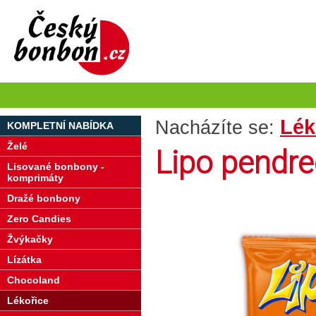
Lék
Nacházíte se:
KOMPLETNÍ NABÍDKA
Želé
Lipo pendreč
Lisované bonbony -
komprimáty
Dražé bonbony
Zero Candies
Žvýkačky
Lízátka
Chocoland
Lékořice