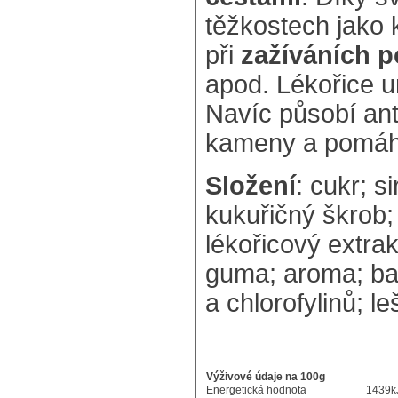
těžkostech jako 
při
zažíváních p
apod. Lékořice u
Navíc působí an
kameny a pomáhá
Složení
: cukr; s
kukuřičný škrob;
lékořicový extra
guma; aroma; ba
a chlorofylinů; l
Výživové údaje na 100g
Energetická hodnota
1439kJ