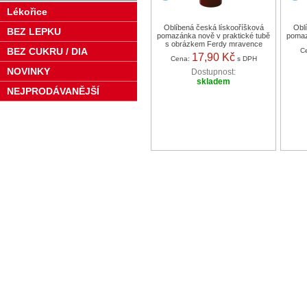
Lékořice
Oblíbená česká lískooříšková
Obl
BEZ LEPKU
pomazánka nově v praktické tubě
pomaz
s obrázkem Ferdy mravence
BEZ CUKRU / DIA
C
17,90 Kč
Cena:
s DPH
NOVINKY
Dostupnost:
skladem
NEJPRODÁVANĚJŠÍ