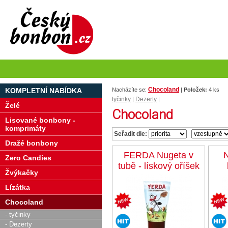
Chocoland
KOMPLETNÍ NABÍDKA
Nacházíte se:
|
Položek:
4 ks
tyčinky
Dezerty
|
|
Želé
Chocoland
Lisované bonbony -
komprimáty
Seřadit dle:
Dražé bonbony
FERDA Nugeta v
N
Zero Candies
tubě - lískový oříšek
Žvýkačky
Lízátka
Chocoland
- tyčinky
- Dezerty