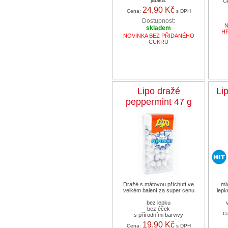
jablka.
C
24,90 Kč
Cena:
s DPH
Dostupnost:
N
skladem
H
NOVINKA BEZ PŘIDANÉHO
CUKRU
Lipo dražé
Li
peppermint 47 g
Dražé s mátovou příchutí ve
mi
velkém balení za super cenu
lepk
bez lepku
bez éček
C
s přírodními barvivy
19,90 Kč
Cena:
s DPH