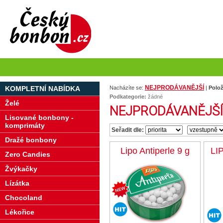
NEJPRODÁVANĚJŠÍ
KOMPLETNÍ NABÍDKA
Nacházíte se:
|
Polož
Podkategorie:
žádné
Želé
NEJPRODÁVANĚJŠÍ
Lisované bonbony -
komprimáty
Seřadit dle:
Dražé bonbony
Lipo Antiperle 9 g
LI
Zero Candies
Žvýkačky
Lízátka
Chocoland
Lékořice