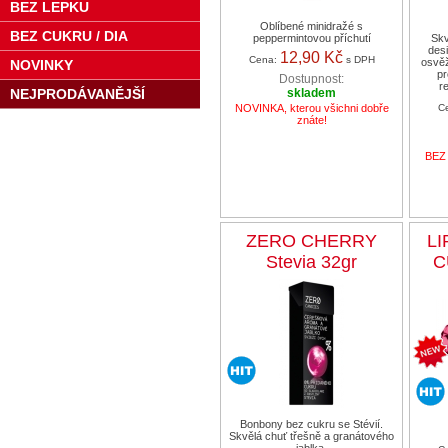
BEZ LEPKU
Oblíbené minidražé s
BEZ CUKRU / DIA
peppermintovou příchutí
Skv
des
12,90 Kč
Cena:
s DPH
osvěž
NOVINKY
pr
Dostupnost:
r
NEJPRODÁVANĚJŠÍ
skladem
NOVINKA, kterou všichni dobře
C
znáte!
BEZ 
ZERO CHERRY
L
Stevia 32gr
C
Bonbony bez cukru se Stévií.
Skvělá chuť třešně a granátového